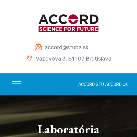
Prejsť na obsah
accord@stuba.sk
Vazovova 3, 811 07 Bratislava
ACCORD STU
ACCORD UK
Laboratória