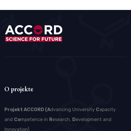
O projekte
Projekt ACCORD (A
dvancing University
C
apacity
and
Co
mpetence in
R
esearch,
D
evelopment and
Innovation)