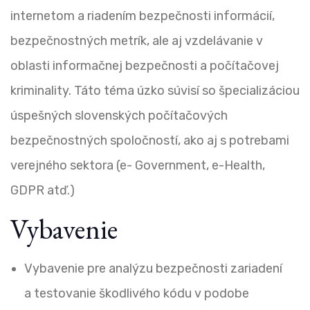
internetom a riadením bezpečnosti informácií,
bezpečnostných metrík, ale aj vzdelávanie v
oblasti in
f
or
ma
č
n
e
j
bezpečnosti a po
č
íta
č
ov
e
j
kriminality. Táto téma úzko súvisí so špecializáciou
úspešných slovenských počítačových
bezpečnostných spoločností, ako aj s potrebami
verejného sektora (e- Government, e-Health,
GDPR atď.)
Vybavenie
Vybavenie pre analýzu bezpečnosti zariadení
a testovanie škodlivého kódu v podobe