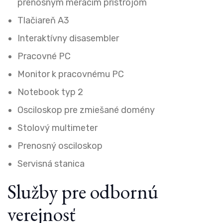
prenosným meracím prístrojom
Tlačiareň A3
Interaktívny disasembler
Pracovné PC
Monitor k pracovnému PC
Notebook typ 2
Osciloskop pre zmiešané domény
Stolový multimeter
Prenosný osciloskop
Servisná stanica
Služby pre odbornú
verejnosť