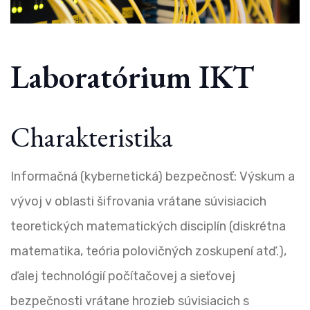
Laboratórium IKT
Charakteristika
Informačná (kybernetická) bezpečnosť: Výskum a
vývoj v oblasti šifrovania vrátane súvisiacich
teoretických matematických disciplín (diskrétna
matematika, teória polovičných zoskupení atď.),
ďalej technológií
po
č
ít
a
čovej a sieťovej
bezpečnosti vrátane hrozieb súvisiacich s