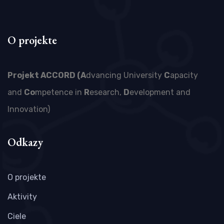
O projekte
Projekt ACCORD (A
dvancing University
C
apacity
and
Co
mpetence in
R
esearch,
D
evelopment and
Innovation)
Odkazy
O projekte
Aktivity
Ciele