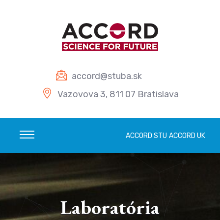
Prejsť na obsah
accord@stuba.sk
Vazovova 3, 811 07 Bratislava
ACCORD STU
ACCORD UK
Laboratória